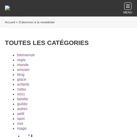
MENU
Accueil
» S'abonner à la newsletter
TOUTES LES CATÉGORIES
bienvenue
regle
monde
amuser
blog
glace
enfants
natsu
voici
famille
guilde
autres
petit
spec
moi
mage