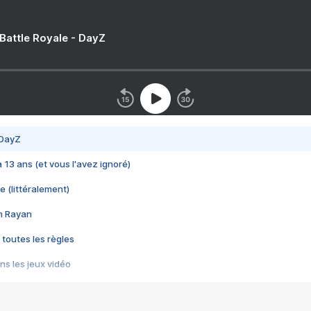
 Battle Royale - DayZ
 DayZ
 a 13 ans (et vous l'avez ignoré)
e (littéralement)
im Rayan
 toutes les règles
s les jeux vidéo
us choquant de Rockstar ? - Le scandale BULLY